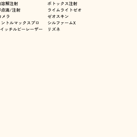
肪溶解注射
ボトックス注射
容点滴/注射
ライムライトゼオ
カメラ
ゼオスキン
ェントルマックスプロ
シルファームX
スイッチルビーレーザー
リズネ