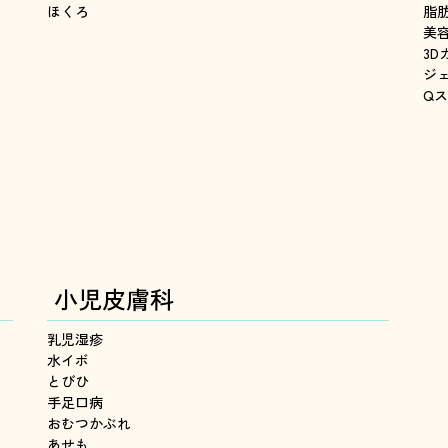
ほくろ
脂
美
3D
ジ
Q
小児皮膚科
乳児湿疹
水イボ
とびひ
手足口病
おむつかぶれ
あせも