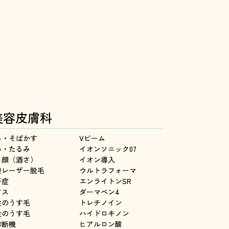
美容皮膚科
み・そばかす
Vビーム
わ・たるみ
イオンソニック07
ら顔（酒さ）
イオン導入
療レーザー脱毛
ウルトラフォーマ
汗症
エンライトンSR
アス
ダーマペン4
性のうす毛
トレチノイン
性のうす毛
ハイドロキノン
診断機
ヒアルロン酸