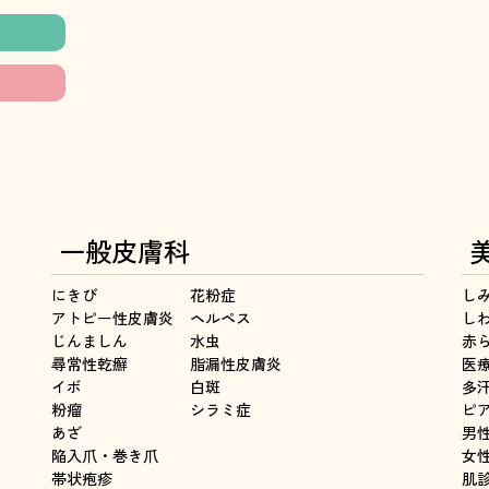
一般皮膚科
にきび
花粉症
し
アトピー性皮膚炎
ヘルペス
し
じんましん
水虫
赤
尋常性乾癬
脂漏性皮膚炎
医
イボ
白斑
多
粉瘤
シラミ症
ピ
あざ
男
陥入爪・巻き爪
女
帯状疱疹
肌